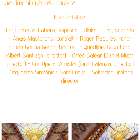
patrimoni cultural i musical.
Fitxa artística:
Èlia Farreras-Cabero, soprano -
Ulrike Haller, soprano
-
Anaïs Masllorens, contralt -
Roger Padullés, tenor
-
Joan Garcia Gomà, baríton -
Quòdlibet Grup Coral
(Albert Santiago, director) -
Orfeó Balear (Daniel Mulet,
director) -
Cor Òpera l’Amistat (Jordi Lalanza, director)
-
Orquestra Simfònica Sant Cugat -
Salvador Brotons,
director