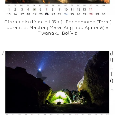
Ofrena als déus Inti (Sol) i Pachamama (Terra)
durant el Machaq Mara (Any nou Aymará) a
Tiwanaku, Bolívia